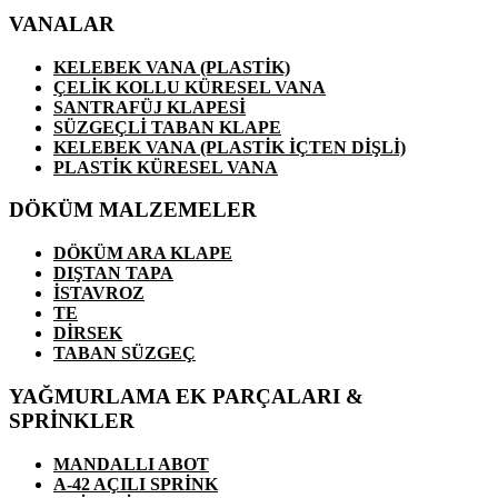
VANALAR
KELEBEK VANA (PLASTİK)
ÇELİK KOLLU KÜRESEL VANA
SANTRAFÜJ KLAPESİ
SÜZGEÇLİ TABAN KLAPE
KELEBEK VANA (PLASTİK İÇTEN DİŞLİ)
PLASTİK KÜRESEL VANA
DÖKÜM MALZEMELER
DÖKÜM ARA KLAPE
DIŞTAN TAPA
İSTAVROZ
TE
DİRSEK
TABAN SÜZGEÇ
YAĞMURLAMA EK PARÇALARI &
SPRİNKLER
MANDALLI ABOT
A-42 AÇILI SPRİNK