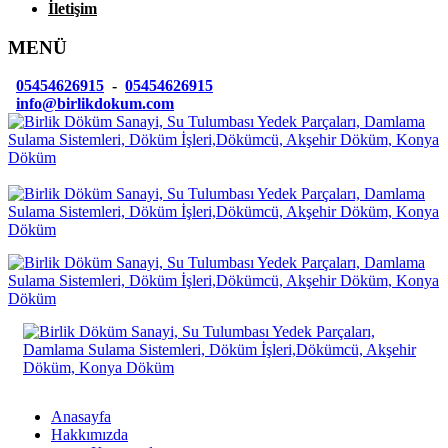
İletişim
MENÜ
05454626915
-
05454626915
info@birlikdokum.com
Anasayfa
Hakkımızda