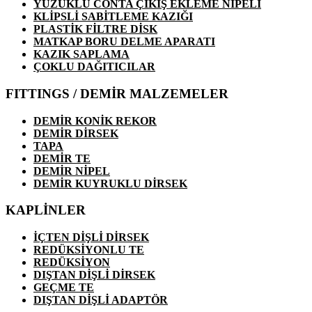
YÜZÜKLÜ CONTA ÇIKIŞ EKLEME NİPELİ
KLİPSLİ SABİTLEME KAZIĞI
PLASTİK FİLTRE DİSK
MATKAP BORU DELME APARATI
KAZIK SAPLAMA
ÇOKLU DAĞITICILAR
FITTINGS / DEMİR MALZEMELER
DEMİR KONİK REKOR
DEMİR DİRSEK
TAPA
DEMİR TE
DEMİR NİPEL
DEMİR KUYRUKLU DİRSEK
KAPLİNLER
İÇTEN DİŞLİ DİRSEK
REDÜKSİYONLU TE
REDÜKSİYON
DIŞTAN DİŞLİ DİRSEK
GEÇME TE
DIŞTAN DİŞLİ ADAPTÖR