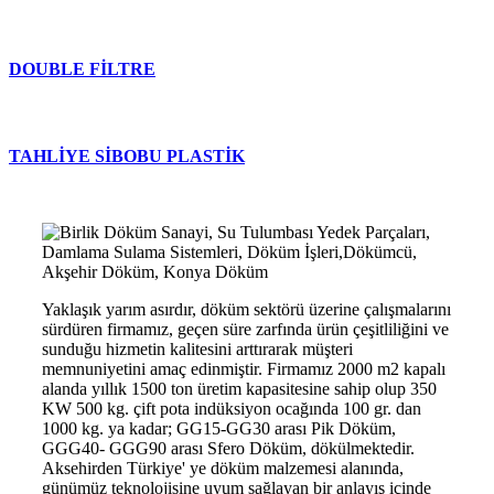
DOUBLE FİLTRE
TAHLİYE SİBOBU PLASTİK
Yaklaşık yarım asırdır, döküm sektörü üzerine çalışmalarını
sürdüren firmamız, geçen süre zarfında ürün çeşitliliğini ve
sunduğu hizmetin kalitesini arttırarak müşteri
memnuniyetini amaç edinmiştir. Firmamız 2000 m2 kapalı
alanda yıllık 1500 ton üretim kapasitesine sahip olup 350
KW 500 kg. çift pota indüksiyon ocağında 100 gr. dan
1000 kg. ya kadar; GG15-GG30 arası Pik Döküm,
GGG40- GGG90 arası Sfero Döküm, dökülmektedir.
Aksehirden Türkiye' ye döküm malzemesi alanında,
günümüz teknolojisine uyum sağlayan bir anlayış içinde