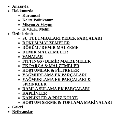
Anasayfa
Hakkımızda
Kurumsal
Kalite Politikamız
Misyon & Vizyon
K.V.K.K. Metni
Ürünlerimiz
SU TULUMBALARI YEDEK PARÇALARI
DÖKÜM MALZEMELER
DÖKÜM / DEMİR MALZEME
DEMİR MALZEMELER
VANALAR
FITTINGS / DEMİR MALZEMELER
EK PARÇA & MALZEMELER
HORTUMLAR & FİLTRELER
YAĞMURLAMA EK PARÇALARI
YAĞMURLAMA EK PARÇALARI &
SPRİNKLER
DAMLA SULAMA EK PARÇALARI
KAPLİNLER
KAPLİNLER & PRİZ KOLYE
HORTUM SERME & TOPLAMA MAKİNALARI
Galeri
Referanslar