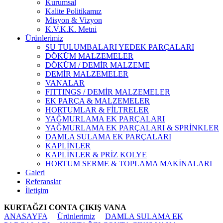
Kurumsal
Kalite Politikamız
Misyon & Vizyon
K.V.K.K. Metni
Ürünlerimiz
SU TULUMBALARI YEDEK PARÇALARI
DÖKÜM MALZEMELER
DÖKÜM / DEMİR MALZEME
DEMİR MALZEMELER
VANALAR
FITTINGS / DEMİR MALZEMELER
EK PARÇA & MALZEMELER
HORTUMLAR & FİLTRELER
YAĞMURLAMA EK PARÇALARI
YAĞMURLAMA EK PARÇALARI & SPRİNKLER
DAMLA SULAMA EK PARÇALARI
KAPLİNLER
KAPLİNLER & PRİZ KOLYE
HORTUM SERME & TOPLAMA MAKİNALARI
Galeri
Referanslar
İletişim
KURTAĞZI CONTA ÇIKIŞ VANA
ANASAYFA
Ürünlerimiz
DAMLA SULAMA EK