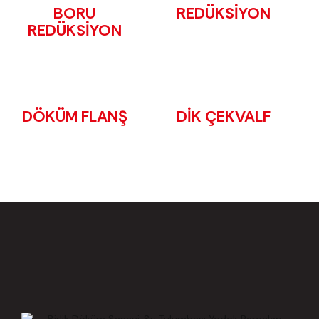
BORU
REDÜKSİYON
REDÜKSİYON
DÖKÜM FLANŞ
DİK ÇEKVALF