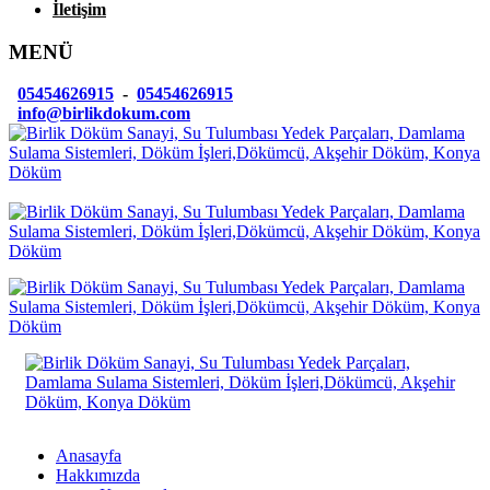
İletişim
MENÜ
05454626915
-
05454626915
info@birlikdokum.com
Anasayfa
Hakkımızda