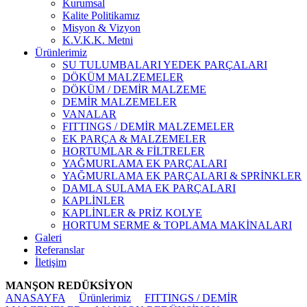
Kurumsal
Kalite Politikamız
Misyon & Vizyon
K.V.K.K. Metni
Ürünlerimiz
SU TULUMBALARI YEDEK PARÇALARI
DÖKÜM MALZEMELER
DÖKÜM / DEMİR MALZEME
DEMİR MALZEMELER
VANALAR
FITTINGS / DEMİR MALZEMELER
EK PARÇA & MALZEMELER
HORTUMLAR & FİLTRELER
YAĞMURLAMA EK PARÇALARI
YAĞMURLAMA EK PARÇALARI & SPRİNKLER
DAMLA SULAMA EK PARÇALARI
KAPLİNLER
KAPLİNLER & PRİZ KOLYE
HORTUM SERME & TOPLAMA MAKİNALARI
Galeri
Referanslar
İletişim
MANŞON REDÜKSİYON
ANASAYFA
Ürünlerimiz
FITTINGS / DEMİR