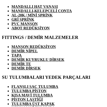
MANDALLI HAT VANASI
MANDALLI-KELEPÇELİ CONTA
AL-20K / MİNİ SPRİNK
GRİ SPRİNK
PVC MANŞON
ABOT REDÜKSİYON
FITTINGS / DEMİR MALZEMELER
MANŞON REDÜKSİYON
DEMİR NİPEL
TAPA
DEMİR KUYRUKLU DİRSEK
DEMİR TE
DEMİR DİRSEK
SU TULUMBALARI YEDEK PARÇALARI
FLANŞLI SAÇ TULUMBA
TULUMBA PİSTON
KISA MAVİ TULUMBA
PİSTON LASTİĞİ
TULUMBA ÜST KAPAK