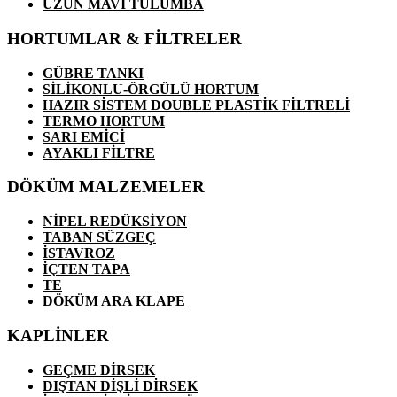
UZUN MAVİ TULUMBA
HORTUMLAR & FİLTRELER
GÜBRE TANKI
SİLİKONLU-ÖRGÜLÜ HORTUM
HAZIR SİSTEM DOUBLE PLASTİK FİLTRELİ
TERMO HORTUM
SARI EMİCİ
AYAKLI FİLTRE
DÖKÜM MALZEMELER
NİPEL REDÜKSİYON
TABAN SÜZGEÇ
İSTAVROZ
İÇTEN TAPA
TE
DÖKÜM ARA KLAPE
KAPLİNLER
GEÇME DİRSEK
DIŞTAN DİŞLİ DİRSEK