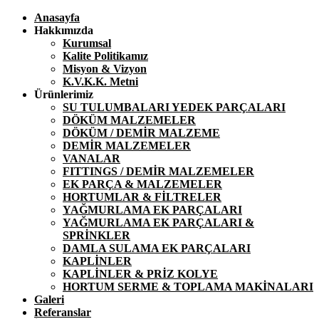
Anasayfa
Hakkımızda
Kurumsal
Kalite Politikamız
Misyon & Vizyon
K.V.K.K. Metni
Ürünlerimiz
SU TULUMBALARI YEDEK PARÇALARI
DÖKÜM MALZEMELER
DÖKÜM / DEMİR MALZEME
DEMİR MALZEMELER
VANALAR
FITTINGS / DEMİR MALZEMELER
EK PARÇA & MALZEMELER
HORTUMLAR & FİLTRELER
YAĞMURLAMA EK PARÇALARI
YAĞMURLAMA EK PARÇALARI &
SPRİNKLER
DAMLA SULAMA EK PARÇALARI
KAPLİNLER
KAPLİNLER & PRİZ KOLYE
HORTUM SERME & TOPLAMA MAKİNALARI
Galeri
Referanslar