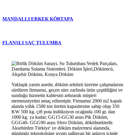
MANDALLI ERKEK KÖRTAPA
FLANŞLI SAÇ TULUMBA
Yaklaşık yarım asırdır, döküm sektörü üzerine çalışmalarını
sürdüren firmamız, geçen süre zarfında ürün çeşitliliğini ve
sunduğu hizmetin kalitesini arttırarak müşteri
memnuniyetini amaç edinmiştir. Firmamız 2000 m2 kapalı
alanda yıllık 1500 ton üretim kapasitesine sahip olup 350
KW 500 kg. çift pota indüksiyon ocağında 100 gr. dan
1000 kg. ya kadar; GG15-GG30 arası Pik Döküm,
GGG40- GGG90 arası Sfero Döküm, dökülmektedir.
Aksehirden Türkiye' ye döküm malzemesi alanında,
günümüz teknolojisine uyum sağlayan bir anlayış içinde