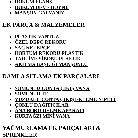
DÖKÜM FLANŞ
DÖKÜM DEVE BOYNU
MANŞON GALVANİZ
EK PARÇA & MALZEMELER
PLASTİK VANTUZ
ÖZEL DEPO REKORU
SAÇ KELEPÇE
HORTUM REKORU PLASTİK
TAHLİYE SİBOBU PLASTİK
AKITMA BAŞLIĞI MANŞONLU
DAMLA SULAMA EK PARÇALARI
SOMUNLU CONTA ÇIKIŞ VANA
SOMUNLU TE
YÜZÜKLÜ CONTA ÇIKIŞ EKLEME NİPELİ
ÇOKLU DAĞITICILAR
ANA BORU DELME APARATI
KURTAĞZI MİNİ VANA
YAĞMURLAMA EK PARÇALARI &
SPRİNKLER