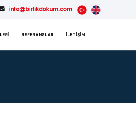
info@birlikdokum.com
LERI
REFERANSLAR
İLETIŞIM