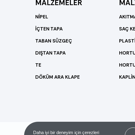
MALZEMELER
MAL
NİPEL
AKITM
İÇTEN TAPA
SAÇ K
TABAN SÜZGEÇ
PLAST
DIŞTAN TAPA
HORTU
TE
HORTU
DÖKÜM ARA KLAPE
KAPLİ
Got 
Daha iyi bir deneyim için çerezleri