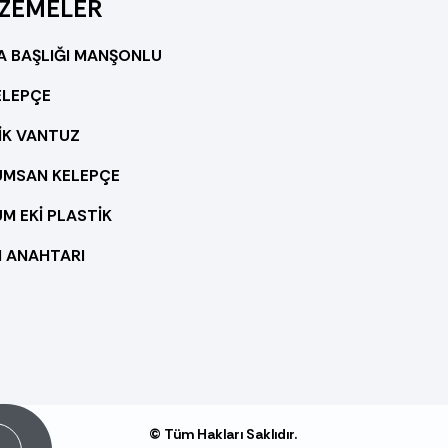
ZEMELER
A BAŞLIĞI MANŞONLU
ELEPÇE
İK VANTUZ
MSAN KELEPÇE
M EKİ PLASTİK
N ANAHTARI
© Tüm Hakları Saklıdır.
it!