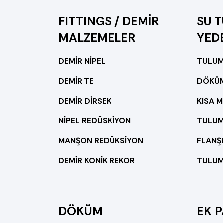
FITTINGS / DEMİR
SU 
MALZEMELER
YED
DEMİR NİPEL
TULUM
DEMİR TE
DÖKÜM
DEMİR DİRSEK
KISA 
NİPEL REDÜSKİYON
TULUM
MANŞON REDÜKSİYON
FLANŞ
DEMİR KONİK REKOR
TULUM
DÖKÜM
EK 