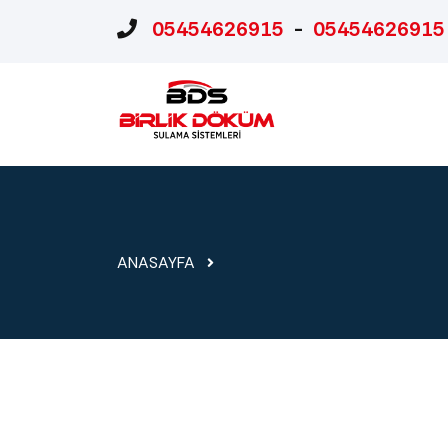
05454626915
-
05454626915
ANASAYFA