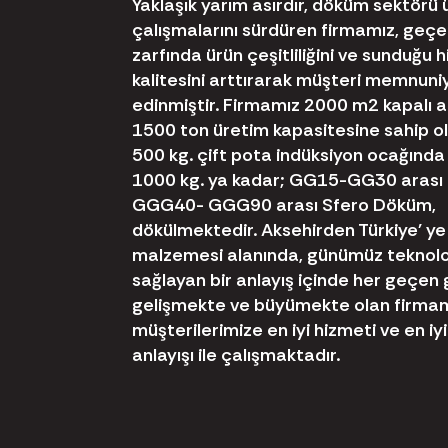
Yaklaşık yarım asırdır, döküm sektörü 
çalışmalarını sürdüren firmamız, geçe
zarfında ürün çeşitliliğini ve sunduğu 
kalitesini arttırarak müşteri memnuni
edinmiştir. Firmamız 2000 m2 kapalı al
1500 ton üretim kapasitesine sahip 
500 kg. çift pota indüksiyon ocağında
1000 kg. ya kadar; GG15-GG30 arası 
GGG40- GGG90 arası Sfero Döküm,
dökülmektedir. Aksehirden Türkiye' y
malzemesi alanında, günümüz teknolo
sağlayan bir anlayış içinde her geçen
gelişmekte ve büyümekte olan firmamı
müşterilerimize en iyi hizmeti ve en i
anlayışı ile çalışmaktadır.