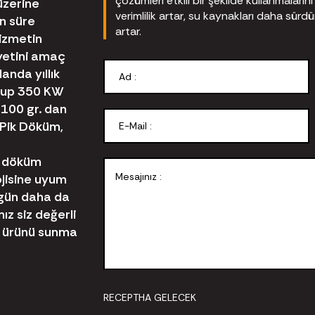
çözümleri etkili bir şekilde kullanmaları
üzerine
verimlilik artar, su kaynakları daha sürdürül
n süre
artar.
hizmetin
yetini amaç
anda yıllık
olup 350 KW
 100 gr. dan
Pik Döküm,
e döküm
jisine uyum
 gün daha da
z siz değerli
yi ürünü sunma
RECEPTHA GELECEK