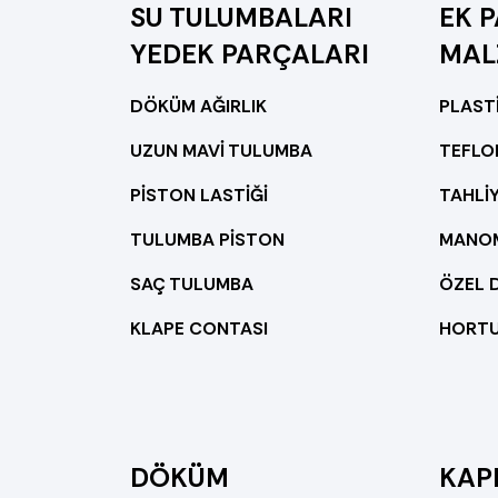
SU TULUMBALARI
EK 
YEDEK PARÇALARI
MAL
DÖKÜM AĞIRLIK
PLAST
UZUN MAVİ TULUMBA
TEFLO
PİSTON LASTİĞİ
TAHLİY
TULUMBA PİSTON
MANO
SAÇ TULUMBA
ÖZEL 
KLAPE CONTASI
HORTU
DÖKÜM
KAPL