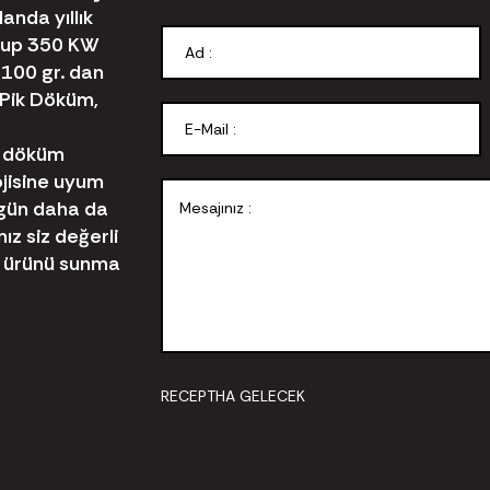
anda yıllık
olup 350 KW
 100 gr. dan
Pik Döküm,
e döküm
jisine uyum
 gün daha da
z siz değerli
yi ürünü sunma
RECEPTHA GELECEK