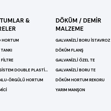
TUMLAR &
DÖKÜM / DEMİR
RELER
MALZEME
O HORTUM
GALVANİZLİ BORU İSTAVROZ
 TANKI
DÖKÜM FLANŞ
 FİLTRE
GALVANİZLİ ÖZEL TE
HAZIR SİSTEM DOUBLE PLASTİK FİLTRELİ
GALVANİZLİ BORU TE
ONLU-ÖRGÜLÜ HORTUM
DÖKÜM HORTUM REKORU
MİCİ
YARIM MANŞON