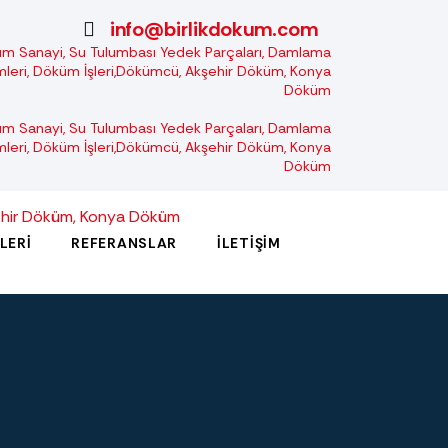
info@birlikdokum.com
LERI
REFERANSLAR
İLETIŞIM