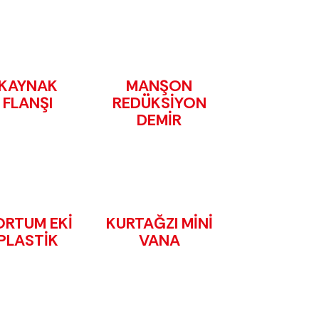
KAYNAK
MANŞON
FLANŞI
REDÜKSİYON
DEMİR
ORTUM EKİ
KURTAĞZI MİNİ
PLASTİK
VANA