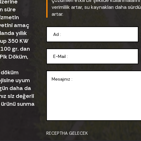
çözümleri etkili bir şekilde kullanmaları
üzerine
verimlilik artar, su kaynakları daha sürdürül
n süre
artar.
hizmetin
yetini amaç
anda yıllık
olup 350 KW
 100 gr. dan
Pik Döküm,
e döküm
jisine uyum
 gün daha da
z siz değerli
yi ürünü sunma
RECEPTHA GELECEK