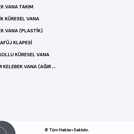
EK VANA TAKIM
İK KÜRESEL VANA
K VANA (PLASTİK)
AFÜJ KLAPESİ
 KOLLU KÜRESEL VANA
DÖKÜM KELEBEK VANA (AĞIR TİP)
© Tüm Hakları Saklıdır.
it!