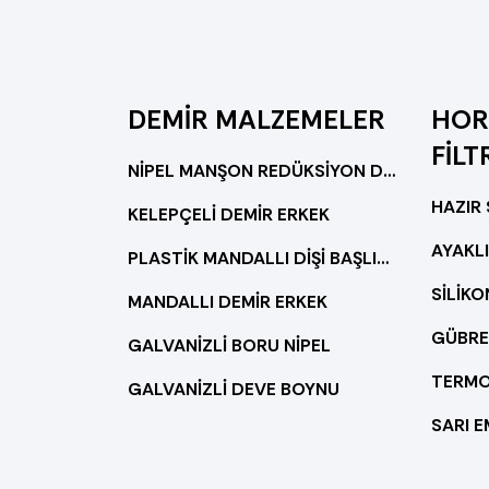
DEMİR MALZEMELER
HOR
FİLT
NİPEL MANŞON REDÜKSİYON DEMİR
KELEPÇELİ DEMİR ERKEK
AYAKLI
PLASTİK MANDALLI DİŞİ BAŞLIK(KOMPLE PLASTİK)
SİLİK
MANDALLI DEMİR ERKEK
GÜBRE
GALVANİZLİ BORU NİPEL
TERM
GALVANİZLİ DEVE BOYNU
SARI E