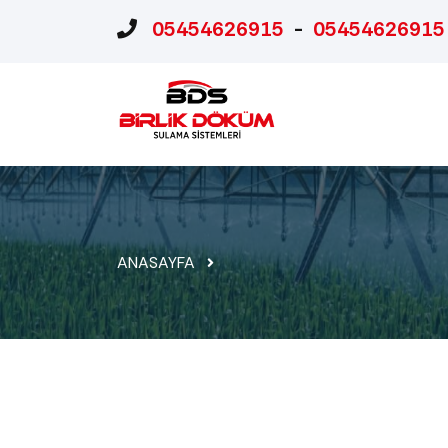
05454626915
-
05454626915
ANASAYFA