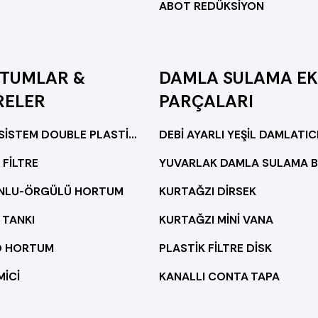
ABOT REDÜKSİYON
TUMLAR &
DAMLA SULAMA EK
RELER
PARÇALARI
HAZIR SİSTEM DOUBLE PLASTİK FİLTRELİ
DEBİ AYARLI YEŞİL DAMLATIC
 FİLTRE
ONLU-ÖRGÜLÜ HORTUM
KURTAĞZI DİRSEK
 TANKI
KURTAĞZI MİNİ VANA
O HORTUM
PLASTİK FİLTRE DİSK
MİCİ
KANALLI CONTA TAPA