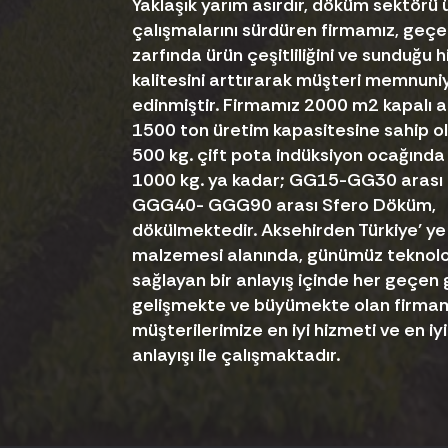
Yaklaşık yarım asırdır, döküm sektörü 
çalışmalarını sürdüren firmamız, geçe
zarfında ürün çeşitliliğini ve sunduğu 
kalitesini arttırarak müşteri memnuni
edinmiştir. Firmamız 2000 m2 kapalı al
1500 ton üretim kapasitesine sahip 
500 kg. çift pota indüksiyon ocağında
1000 kg. ya kadar; GG15-GG30 arası 
GGG40- GGG90 arası Sfero Döküm,
dökülmektedir. Aksehirden Türkiye' y
malzemesi alanında, günümüz teknolo
sağlayan bir anlayış içinde her geçen
gelişmekte ve büyümekte olan firmamı
müşterilerimize en iyi hizmeti ve en i
anlayışı ile çalışmaktadır.