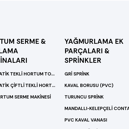
TUM SERME &
YAĞMURLAMA EK
LAMA
PARÇALARI &
İNALARI
SPRİNKLER
OTOMATİK TEKLİ HORTUM TOPLAMA MAKİNESİ
GRİ SPRİNK
OTOMATİK ÇİFTLİ TEKLİ HORTUM TOPLAMA MAKİNESİ
KAVAL BORUSU (PVC)
ORTUM SERME MAKİNESİ
TURUNCU SPRİNK
MANDALLI-KELEPÇELİ CONT
PVC KAVAL VANASI