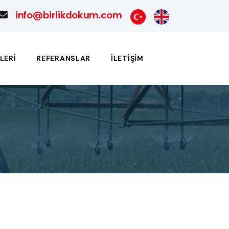
info@birlikdokum.com
LERI
REFERANSLAR
İLETIŞIM