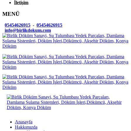
İletişim
MENÜ
05454626915
-
05454626915
info@birlikdokum.com
Anasayfa
Hakkımızda