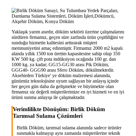
Yaklaşık yarım asırdır, döküm sektörü üzerine çalışmalarını
sürdüren firmamız, geçen süre zarfında ürün çeşitliliğini ve
sunduğu hizmetin kalitesini arttırarak müşteri
memnuniyetini amaç edinmiştir. Firmamız 2000 m2 kapalı
alanda yıllık 1500 ton üretim kapasitesine sahip olup 350
KW 500 kg. çift pota indüksiyon ocağında 100 gr. dan
1000 kg. ya kadar; GG15-GG30 arası Pik Döküm,
GGG40- GGG90 arası Sfero Döküm, dökülmektedir.
Aksehirden Türkiye' ye döküm malzemesi alanında,
günümüz teknolojisine uyum sağlayan bir anlayış içinde
her geçen gün daha da gelişmekte ve büyümekte olan
firmamız siz değerli müşterilerimize en iyi hizmeti ve en iyi
ürünü sunma anlayışı ile çalışmaktadır.
Verimlilikte Dönüşüm: Birlik Döküm
Tarımsal Sulama Çözümleri
Birlik Döküm, tarımsal sulama alanında sadece ürünler
sunmakla kalmayıp aynı zamanda müşterilerine teknik