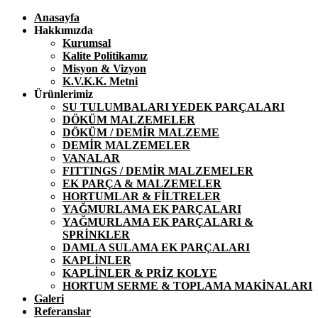
Anasayfa
Hakkımızda
Kurumsal
Kalite Politikamız
Misyon & Vizyon
K.V.K.K. Metni
Ürünlerimiz
SU TULUMBALARI YEDEK PARÇALARI
DÖKÜM MALZEMELER
DÖKÜM / DEMİR MALZEME
DEMİR MALZEMELER
VANALAR
FITTINGS / DEMİR MALZEMELER
EK PARÇA & MALZEMELER
HORTUMLAR & FİLTRELER
YAĞMURLAMA EK PARÇALARI
YAĞMURLAMA EK PARÇALARI &
SPRİNKLER
DAMLA SULAMA EK PARÇALARI
KAPLİNLER
KAPLİNLER & PRİZ KOLYE
HORTUM SERME & TOPLAMA MAKİNALARI
Galeri
Referanslar