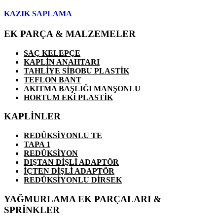
KAZIK SAPLAMA
EK PARÇA & MALZEMELER
SAÇ KELEPÇE
KAPLİN ANAHTARI
TAHLİYE SİBOBU PLASTİK
TEFLON BANT
AKITMA BAŞLIĞI MANŞONLU
HORTUM EKİ PLASTİK
KAPLİNLER
REDÜKSİYONLU TE
TAPA 1
REDÜKSİYON
DIŞTAN DİŞLİ ADAPTÖR
İÇTEN DİŞLİ ADAPTÖR
REDÜKSİYONLU DİRSEK
YAĞMURLAMA EK PARÇALARI &
SPRİNKLER