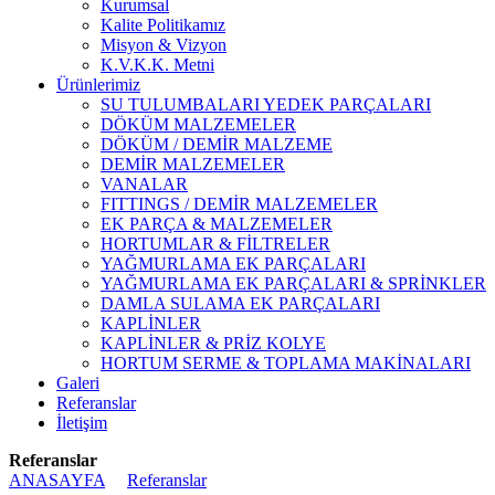
Kurumsal
Kalite Politikamız
Misyon & Vizyon
K.V.K.K. Metni
Ürünlerimiz
SU TULUMBALARI YEDEK PARÇALARI
DÖKÜM MALZEMELER
DÖKÜM / DEMİR MALZEME
DEMİR MALZEMELER
VANALAR
FITTINGS / DEMİR MALZEMELER
EK PARÇA & MALZEMELER
HORTUMLAR & FİLTRELER
YAĞMURLAMA EK PARÇALARI
YAĞMURLAMA EK PARÇALARI & SPRİNKLER
DAMLA SULAMA EK PARÇALARI
KAPLİNLER
KAPLİNLER & PRİZ KOLYE
HORTUM SERME & TOPLAMA MAKİNALARI
Galeri
Referanslar
İletişim
Referanslar
ANASAYFA
Referanslar