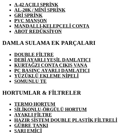
A-42 AÇILI SPRİNK
AL-20K / MİNİ SPRİNK
GRİ SPRİNK
PVC MANŞON
MANDALLI-KELEPÇELİ CONTA
ABOT REDÜKSİYON
DAMLA SULAMA EK PARÇALARI
DOUBLE FİLTRE
DEBİ AYARLI YEŞİL DAMLATICI
KURTAĞZI CONTA ÇIKIŞ VANA
PC BASINÇ AYARLI DAMLATICI
YÜZÜKLÜ EKLEME NİPELİ
SOMUNLU TE
HORTUMLAR & FİLTRELER
TERMO HORTUM
SİLİKONLU-ÖRGÜLÜ HORTUM
AYAKLI FİLTRE
HAZIR SİSTEM DOUBLE PLASTİK FİLTRELİ
GÜBRE TANKI
SARI EMİCİ