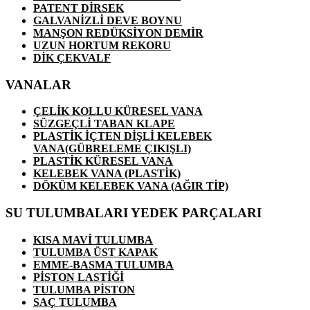
PATENT DİRSEK
GALVANİZLİ DEVE BOYNU
MANŞON REDÜKSİYON DEMİR
UZUN HORTUM REKORU
DİK ÇEKVALF
VANALAR
ÇELİK KOLLU KÜRESEL VANA
SÜZGEÇLİ TABAN KLAPE
PLASTİK İÇTEN DİŞLİ KELEBEK
VANA(GÜBRELEME ÇIKIŞLI)
PLASTİK KÜRESEL VANA
KELEBEK VANA (PLASTİK)
DÖKÜM KELEBEK VANA (AĞIR TİP)
SU TULUMBALARI YEDEK PARÇALARI
KISA MAVİ TULUMBA
TULUMBA ÜST KAPAK
EMME-BASMA TULUMBA
PİSTON LASTİĞİ
TULUMBA PİSTON
SAÇ TULUMBA