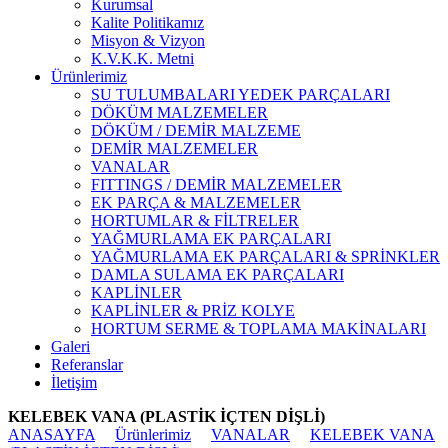
Kurumsal
Kalite Politikamız
Misyon & Vizyon
K.V.K.K. Metni
Ürünlerimiz
SU TULUMBALARI YEDEK PARÇALARI
DÖKÜM MALZEMELER
DÖKÜM / DEMİR MALZEME
DEMİR MALZEMELER
VANALAR
FITTINGS / DEMİR MALZEMELER
EK PARÇA & MALZEMELER
HORTUMLAR & FİLTRELER
YAĞMURLAMA EK PARÇALARI
YAĞMURLAMA EK PARÇALARI & SPRİNKLER
DAMLA SULAMA EK PARÇALARI
KAPLİNLER
KAPLİNLER & PRİZ KOLYE
HORTUM SERME & TOPLAMA MAKİNALARI
Galeri
Referanslar
İletişim
KELEBEK VANA (PLASTİK İÇTEN DİŞLİ)
ANASAYFA
Ürünlerimiz
VANALAR
KELEBEK VANA