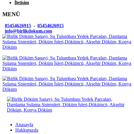
İletişim
MENÜ
05454626915
-
05454626915
info@birlikdokum.com
Anasayfa
Hakkımızda