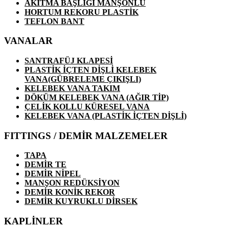
AKITMA BAŞLIĞI MANŞONLU
HORTUM REKORU PLASTİK
TEFLON BANT
VANALAR
SANTRAFÜJ KLAPESİ
PLASTİK İÇTEN DİŞLİ KELEBEK
VANA(GÜBRELEME ÇIKIŞLI)
KELEBEK VANA TAKIM
DÖKÜM KELEBEK VANA (AĞIR TİP)
ÇELİK KOLLU KÜRESEL VANA
KELEBEK VANA (PLASTİK İÇTEN DİŞLİ)
FITTINGS / DEMİR MALZEMELER
TAPA
DEMİR TE
DEMİR NİPEL
MANŞON REDÜKSİYON
DEMİR KONİK REKOR
DEMİR KUYRUKLU DİRSEK
KAPLİNLER