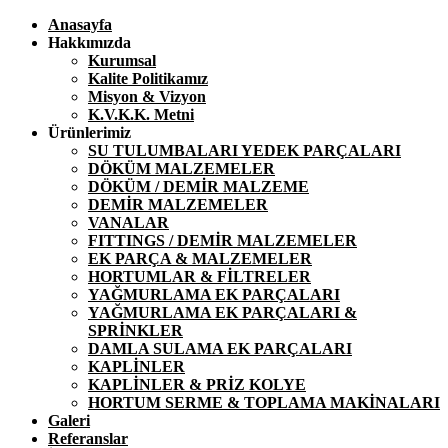
Anasayfa
Hakkımızda
Kurumsal
Kalite Politikamız
Misyon & Vizyon
K.V.K.K. Metni
Ürünlerimiz
SU TULUMBALARI YEDEK PARÇALARI
DÖKÜM MALZEMELER
DÖKÜM / DEMİR MALZEME
DEMİR MALZEMELER
VANALAR
FITTINGS / DEMİR MALZEMELER
EK PARÇA & MALZEMELER
HORTUMLAR & FİLTRELER
YAĞMURLAMA EK PARÇALARI
YAĞMURLAMA EK PARÇALARI &
SPRİNKLER
DAMLA SULAMA EK PARÇALARI
KAPLİNLER
KAPLİNLER & PRİZ KOLYE
HORTUM SERME & TOPLAMA MAKİNALARI
Galeri
Referanslar