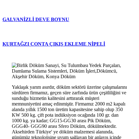
GALVANİZLİ DEVE BOYNU
KURTAĞZI CONTA ÇIKIŞ EKLEME NİPELİ
Yaklaşık yarım asırdır, döküm sektörü üzerine çalışmalarını
sürdüren firmamız, geçen süre zarfında ürün çeşitliliğini ve
sunduğu hizmetin kalitesini arttırarak müşteri
memnuniyetini amaç edinmiştir. Firmamız 2000 m2 kapalı
alanda yıllık 1500 ton üretim kapasitesine sahip olup 350
KW 500 kg. çift pota indüksiyon ocağında 100 gr. dan
1000 kg. ya kadar; GG15-GG30 arası Pik Döküm,
GGG40- GGG90 arası Sfero Döküm, dökülmektedir.
Aksehirden Türkiye' ye döküm malzemesi alanında,
günümüz teknolojisine uyum sağlayan bir anlayış içinde