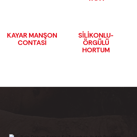
KAYAR MANŞON
SİLİKONLU-
CONTASI
ÖRGÜLÜ
HORTUM