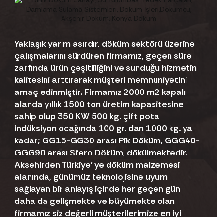
Yaklaşık yarım asırdır, döküm sektörü üzerine
çalışmalarını sürdüren firmamız, geçen süre
zarfında ürün çeşitliliğini ve sunduğu hizmetin
kalitesini arttırarak müşteri memnuniyetini
amaç edinmiştir. Firmamız 2000 m2 kapalı
alanda yıllık 1500 ton üretim kapasitesine
sahip olup 350 KW 500 kg. çift pota
indüksiyon ocağında 100 gr. dan 1000 kg. ya
kadar; GG15-GG30 arası Pik Döküm, GGG40-
GGG90 arası Sfero Döküm, dökülmektedir.
Aksehirden Türkiye' ye döküm malzemesi
alanında, günümüz teknolojisine uyum
sağlayan bir anlayış içinde her geçen gün
daha da gelişmekte ve büyümekte olan
firmamız siz değerli müşterilerimize en iyi