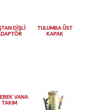
ŞTAN DİŞLİ
TULUMBA ÜST
ADAPTÖR
KAPAK
LEBEK VANA
TAKIM