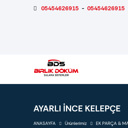
05454626915
-
05454626915
AYARLI İNCE KELEPÇE
ANASAYFA
Ürünlerimiz
EK PARÇA & M