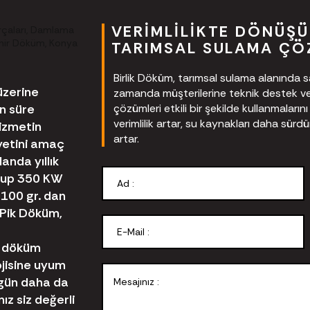
VERIMLILIKTE DÖNÜŞÜ
TARIMSAL SULAMA ÇÖ
Birlik Döküm, tarımsal sulama alanında
üzerine
zamanda müşterilerine teknik destek ve e
n süre
çözümleri etkili bir şekilde kullanmaları
verimlilik artar, su kaynakları daha sürdürül
hizmetin
artar.
yetini amaç
anda yıllık
olup 350 KW
 100 gr. dan
Pik Döküm,
e döküm
jisine uyum
 gün daha da
z siz değerli