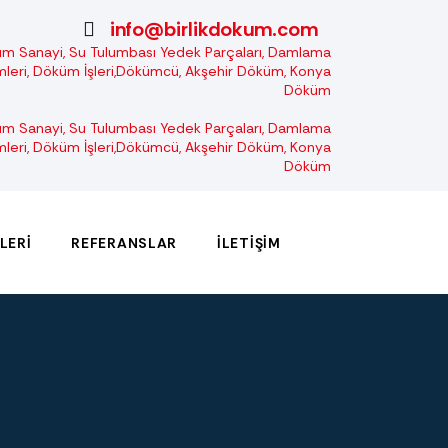
info@birlikdokum.com
LERI
REFERANSLAR
İLETIŞIM