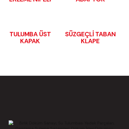
TULUMBA ÜST
SÜZGEÇLİ TABAN
KAPAK
KLAPE