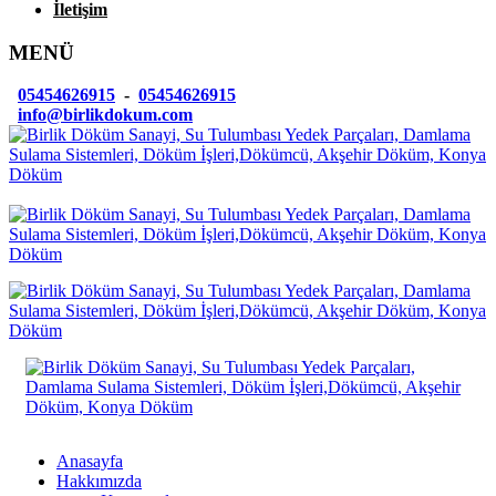
İletişim
MENÜ
05454626915
-
05454626915
info@birlikdokum.com
Anasayfa
Hakkımızda