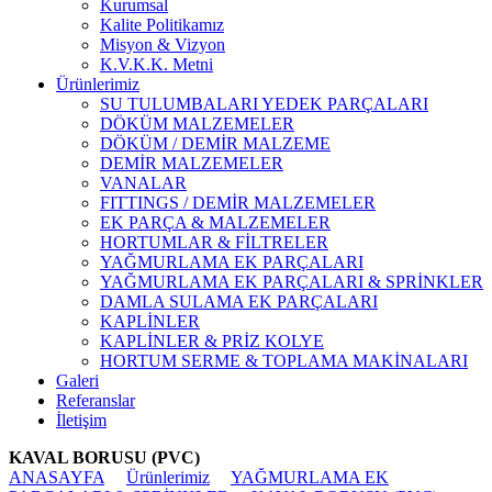
Kurumsal
Kalite Politikamız
Misyon & Vizyon
K.V.K.K. Metni
Ürünlerimiz
SU TULUMBALARI YEDEK PARÇALARI
DÖKÜM MALZEMELER
DÖKÜM / DEMİR MALZEME
DEMİR MALZEMELER
VANALAR
FITTINGS / DEMİR MALZEMELER
EK PARÇA & MALZEMELER
HORTUMLAR & FİLTRELER
YAĞMURLAMA EK PARÇALARI
YAĞMURLAMA EK PARÇALARI & SPRİNKLER
DAMLA SULAMA EK PARÇALARI
KAPLİNLER
KAPLİNLER & PRİZ KOLYE
HORTUM SERME & TOPLAMA MAKİNALARI
Galeri
Referanslar
İletişim
KAVAL BORUSU (PVC)
ANASAYFA
Ürünlerimiz
YAĞMURLAMA EK