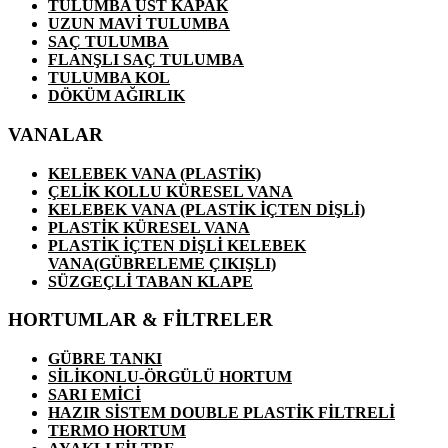
TULUMBA ÜST KAPAK
UZUN MAVİ TULUMBA
SAÇ TULUMBA
FLANŞLI SAÇ TULUMBA
TULUMBA KOL
DÖKÜM AĞIRLIK
VANALAR
KELEBEK VANA (PLASTİK)
ÇELİK KOLLU KÜRESEL VANA
KELEBEK VANA (PLASTİK İÇTEN DİŞLİ)
PLASTİK KÜRESEL VANA
PLASTİK İÇTEN DİŞLİ KELEBEK
VANA(GÜBRELEME ÇIKIŞLI)
SÜZGEÇLİ TABAN KLAPE
HORTUMLAR & FİLTRELER
GÜBRE TANKI
SİLİKONLU-ÖRGÜLÜ HORTUM
SARI EMİCİ
HAZIR SİSTEM DOUBLE PLASTİK FİLTRELİ
TERMO HORTUM