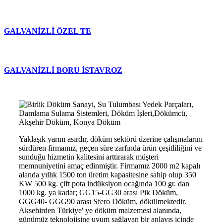
GALVANİZLİ ÖZEL TE
GALVANİZLİ BORU İSTAVROZ
Yaklaşık yarım asırdır, döküm sektörü üzerine çalışmalarını
sürdüren firmamız, geçen süre zarfında ürün çeşitliliğini ve
sunduğu hizmetin kalitesini arttırarak müşteri
memnuniyetini amaç edinmiştir. Firmamız 2000 m2 kapalı
alanda yıllık 1500 ton üretim kapasitesine sahip olup 350
KW 500 kg. çift pota indüksiyon ocağında 100 gr. dan
1000 kg. ya kadar; GG15-GG30 arası Pik Döküm,
GGG40- GGG90 arası Sfero Döküm, dökülmektedir.
Aksehirden Türkiye' ye döküm malzemesi alanında,
günümüz teknolojisine uyum sağlayan bir anlayış içinde