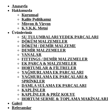
Anasayfa
Hakkımızda
Kurumsal
Kalite Politikamız
Misyon & Vizyon
K.V.K.K. Metni
Ürünlerimiz
SU TULUMBALARI YEDEK PARÇALARI
DÖKÜM MALZEMELER
DÖKÜM / DEMİR MALZEME
DEMİR MALZEMELER
VANALAR
FITTINGS / DEMİR MALZEMELER
EK PARÇA & MALZEMELER
HORTUMLAR & FİLTRELER
YAĞMURLAMA EK PARÇALARI
YAĞMURLAMA EK PARÇALARI &
SPRİNKLER
DAMLA SULAMA EK PARÇALARI
KAPLİNLER
KAPLİNLER & PRİZ KOLYE
HORTUM SERME & TOPLAMA MAKİNALARI
Galeri
Referanslar