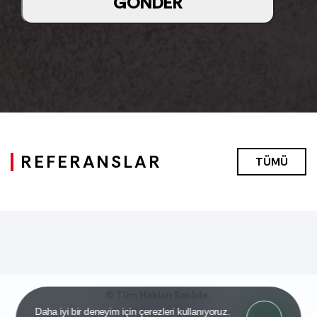
GÖNDER
REFERANSLAR
TÜMÜ
© Tüm Hakları Saklıdır.
2016 - 2026
Got it!
Daha iyi bir deneyim için çerezleri kullanıyoruz.