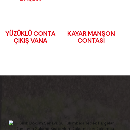
YÜZÜKLÜ CONTA
KAYAR MANŞON
ÇIKIŞ VANA
CONTASI