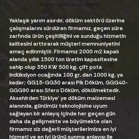
Yaklaşık yarım asırdır, döküm sektörü üzerine
çalışmalarını sürdüren firmamız, geçen süre
zarfında ürün çeşitliliğini ve sunduğu hizmetin
kalitesini arttırarak müşteri memnuniyetini
amaç edinmiştir. Firmamız 2000 m2 kapalı
alanda yıllık 1500 ton üretim kapasitesine
sahip olup 350 KW 500 kg. çift pota
indüksiyon ocağında 100 gr. dan 1000 kg. ya
kadar; GG15-GG30 arası Pik Döküm, GGG40-
GGG90 arası Sfero Döküm, dökülmektedir.
Aksehirden Türkiye' ye döküm malzemesi
alanında, günümüz teknolojisine uyum
sağlayan bir anlayış içinde her geçen gün
daha da gelişmekte ve büyümekte olan
firmamız siz değerli müşterilerimize en iyi
hizmeti ve en iyi ürünü sunma anlayışı ile