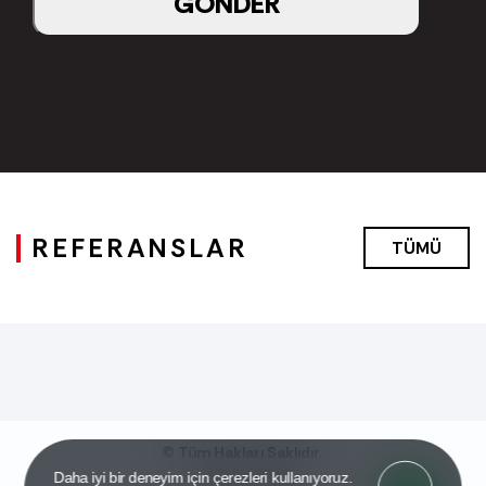
GÖNDER
REFERANSLAR
TÜMÜ
© Tüm Hakları Saklıdır.
2016 - 2026
Got it!
Daha iyi bir deneyim için çerezleri kullanıyoruz.